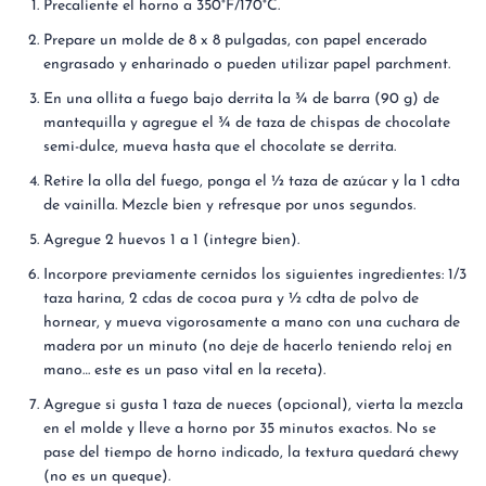
Precaliente el horno a 350°F/170°C.
Prepare un molde de 8 x 8 pulgadas, con papel encerado
engrasado y enharinado o pueden utilizar papel parchment.
En una ollita a fuego bajo derrita la ¾ de barra (90 g) de
mantequilla y agregue el ¾ de taza de chispas de chocolate
semi-dulce, mueva hasta que el chocolate se derrita.
Retire la olla del fuego, ponga el ½ taza de azúcar y la 1 cdta
de vainilla. Mezcle bien y refresque por unos segundos.
Agregue 2 huevos 1 a 1 (integre bien).
Incorpore previamente cernidos los siguientes ingredientes: 1/3
taza harina, 2 cdas de cocoa pura y ½ cdta de polvo de
hornear, y mueva vigorosamente a mano con una cuchara de
madera por un minuto (no deje de hacerlo teniendo reloj en
mano… este es un paso vital en la receta).
Agregue si gusta 1 taza de nueces (opcional), vierta la mezcla
en el molde y lleve a horno por 35 minutos exactos. No se
pase del tiempo de horno indicado, la textura quedará chewy
(no es un queque).