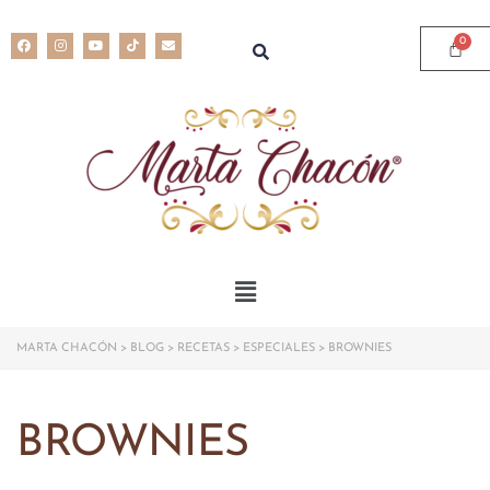
MARTA CHACÓN
>
BLOG
>
RECETAS
>
ESPECIALES
>
BROWNIES
BROWNIES