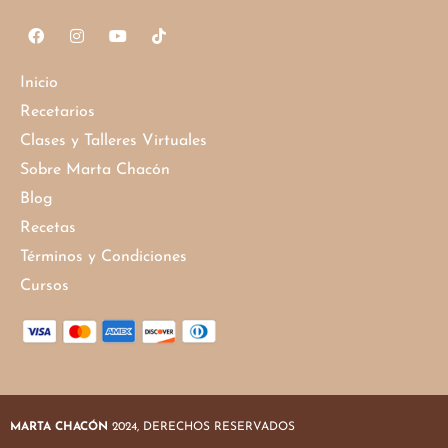
Inicio
Recetarios
Clases y Talleres Virtuales
Sobre Marta Chacón
Blog
Recetas
Términos y Condiciones
Cursos
MARTA CHACÓN
2024, DERECHOS RESERVADOS