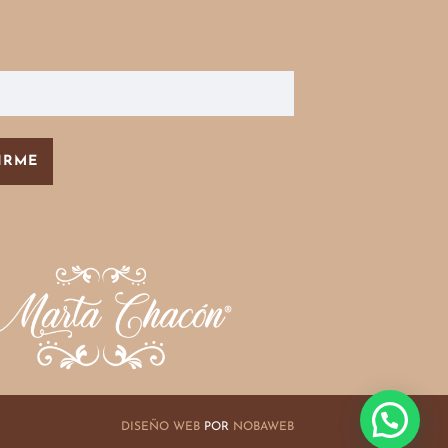
DISEÑO WEB
POR
NOBAWEB